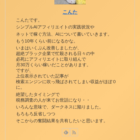
こんた
こんたです。
シンプルAIアフィリエイトの実践状況や
ネットで稼ぐ方法、AIについて書いていきます。
もう10年くらい前になるかな。
いまはいくぶん改善しましたが、
超絶ブラック企業で忙殺される日々の中
必死にアフィリエイトに取り組んで
月30万くらい稼いだことがあります。
ですが、
上位表示されていた記事が
検索エンジンに吹っ飛ばされてしまい収益がほぼ０
に。
絶望したタイミングで
税務調査の人が来てお世話になり・・
いろんな意味で、ダークネスに陥りました。
もろもろ反省しつつ
そこからの奮闘結果を共有したいと思います。